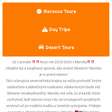
Morocco Tours
Day Trips
Desert Tours
Už v ponuke
Nový rok 2025/2026 v Maroku
Hľadáte iný a zaujímavý spôsob, ako stráviť Silvestra? Maroko
je to pravé miesto!
Táto očarujúca severoafrická krajina sa môže pochváliť živými
udalosťami a jedinečnými tradíciami, vďaka ktorým bude váš
Silvester nezabudnuteľný. Maroko má veľa, čo si každý môže
vychutnať, keď odzvoní nový rok, od vzrušujúcich pouličných
stretnutí až po tradičnú hudbu a tanečné vystúpenia. Pridajte
sa k nám a objavte čaro Silvestra v Maroku.
Ešte máme