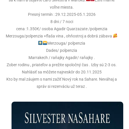
voľne miesta.
Presný termín : 29.12.2025-05.1.2026
8 dni / 7 noci
cena :1.350€/ osoba Agadir Quarzazate /polpenzia
Merzouga/polpenzia +flaša vina , ohňostroj a dobrá zábava
Merzouga/ polpenzia
Dades/ polpenzia
Marrakech / raňajky Agadir/ raňajky .
Zober rodinu , priateľov a prežite spoločný čas . Izby sú 2-3 os.
Nahlásiť sa môžete najneskôr do 20.11.2025
Kto by mal záujem s nami zažiť Nový rok na Sahare. Neváhaj a
správ si rezerváciu už teraz .