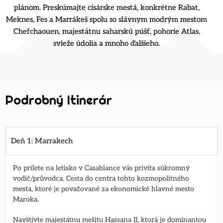
plánom. Preskúmajte cisárske mestá, konkrétne Rabat,
Meknes, Fes a Marrákeš spolu so slávnym modrým mestom
Chefchaouen, majestátnu saharskú púšť, pohorie Atlas,
svieže údolia a mnoho ďalšieho.
Podrobný Itinerár
Deň 1: Marrakech
Po prílete na letisko v Casablance vás privíta súkromný
vodič/průvodca. Cesta do centra tohto kozmopolitného
mesta, ktoré je považované za ekonomické hlavné mesto
Maroka.
Navštívte majestátnu mešitu Hassana II, ktorá je dominantou