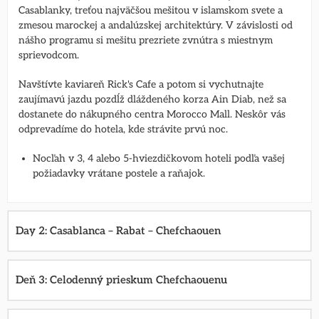
Casablanky, treťou najväčšou mešitou v islamskom svete a
zmesou marockej a andalúzskej architektúry. V závislosti od
nášho programu si mešitu prezriete zvnútra s miestnym
sprievodcom.
Navštívte kaviareň Rick's Cafe a potom si vychutnajte
zaujímavú jazdu pozdĺž dláždeného korza Ain Diab, než sa
dostanete do nákupného centra Morocco Mall. Neskôr vás
odprevadíme do hotela, kde strávite prvú noc.
Nocľah v 3, 4 alebo 5-hviezdičkovom hoteli podľa vašej
požiadavky vrátane postele a raňajok.
Day 2: Casablanca – Rabat – Chefchaouen
Deň 3: Celodenný prieskum Chefchaouenu