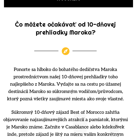
Čo môžete očakávať od 10-dňovej
prehliadky Maroka?
Ponorte sa hlboko do bohatého dedičstva Maroka
prostredníctvom našej 10-dňovej prehliadky toho
najlepšieho z Maroka. Vydajte sa na cestu po úžasnej
destinácii Maroko so súkromným vodičom/průvodcom,
ktorý pozná všetky zaujímavé miesta ako svoje vlastné.
Súkromný 10-dňový zájazd Best of Morocco zahŕňa
objavovanie najzaujímavejších atrakcií a pamiatok, ktorými
je Maroko známe. Začnite v Casablance alebo kdekoľvek
inde, pretože zájazd je šitý na mieru vašim konkrétnym