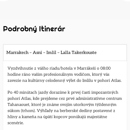
Podrobný Itinerár
Marrakech – Asni – Imlil – Lalla Takerkouste
Vyzdvihnutie z vášho riadu/hotela v Marrákeši o 08:00
hodine ráno vašim profesionálnym vodičom, ktorý vás
zavezie na kultúrny celodenný výlet do Imlilu v pohorí Atlas.
Po 40 minútach jazdy dorazíme k prvej časti impozantných
pohorí Atlas, kde prejdeme cez prvé administratívne centrum
Tahanaouet, ktoré je známe svojím utorkovým týždenným
súkom (trhom). Výhľady na berberské dediny postavené z
hliny a kameňa na úpätí kopcov ponúkajú majestátne
scenérie.