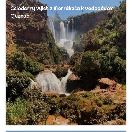
Celodenný výlet z Marrákeša k vodopádom
Ouzoud