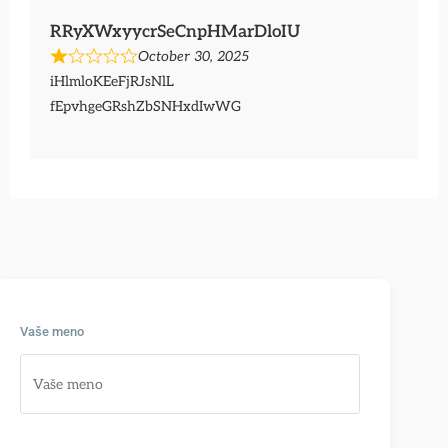
RRyXWxyycrSeCnpHMarDloIU
October 30, 2025
iHlmloKEeFjRJsNlL
fEpvhgeGRshZbSNHxdIwWG
Vaše meno