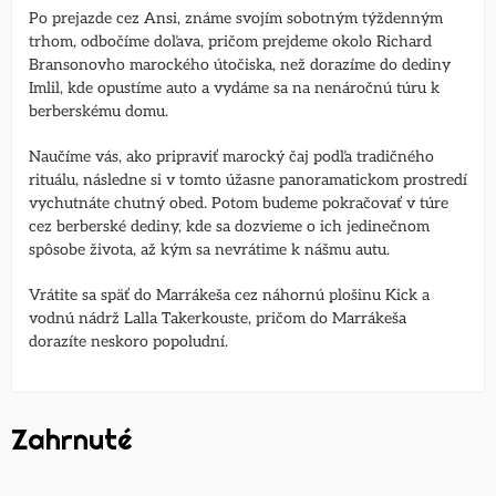
Po prejazde cez Ansi, známe svojím sobotným týždenným
trhom, odbočíme doľava, pričom prejdeme okolo Richard
Bransonovho marockého útočiska, než dorazíme do dediny
Imlil, kde opustíme auto a vydáme sa na nenáročnú túru k
berberskému domu.
Naučíme vás, ako pripraviť marocký čaj podľa tradičného
rituálu, následne si v tomto úžasne panoramatickom prostredí
vychutnáte chutný obed. Potom budeme pokračovať v túre
cez berberské dediny, kde sa dozvieme o ich jedinečnom
spôsobe života, až kým sa nevrátime k nášmu autu.
Vrátite sa späť do Marrákeša cez náhornú plošinu Kick a
vodnú nádrž Lalla Takerkouste, pričom do Marrákeša
dorazíte neskoro popoludní.
Zahrnuté