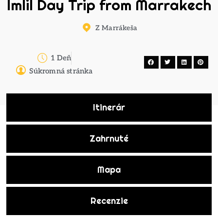
Imlil Day Trip from Marrakech
Z Marrákeša
1 Deň
Súkromná stránka
Itinerár
Zahrnuté
Mapa
Recenzie