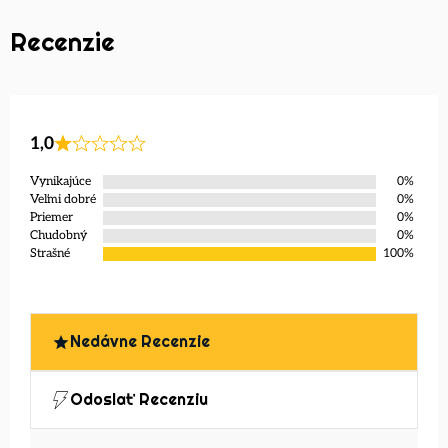
Recenzie
1,0
Vynikajúce
0%
Veľmi dobré
0%
Priemer
0%
Chudobný
0%
Strašné
100%
Nedávne Recenzie
Odoslať Recenziu