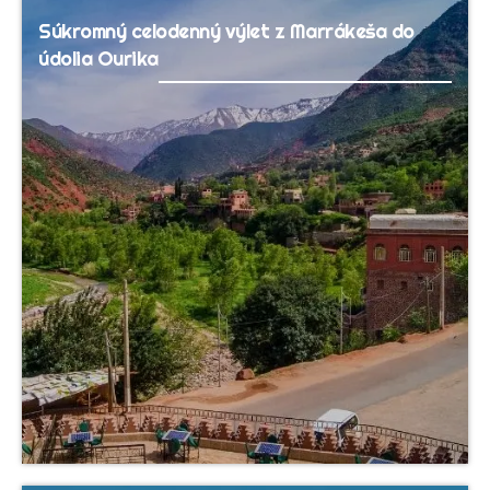
Súkromný celodenný výlet z Marrákeša do
údolia Ourika